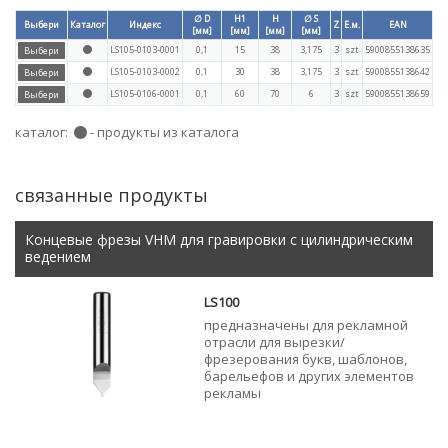
∅ D
H1
H
∅ S
Выбери
Каталог
Индекс
Z
E.м.
EAN
[мм]
[мм]
[мм]
[мм]
LS105-0103-0001
0,1
15
38
3,175
3
szt
5900855138635
LS105-0103-0002
0,1
30
38
3,175
3
szt
5900855138642
LS105-0106-0001
0,1
60
70
6
3
szt
5900855138659
каталог:
- продукты из каталога
связанные продукты
Концевые фрезы VHM для гравировки с цилиндрическим
ведением
LS100
предназначены для рекламной
отрасли для вырезки/
фрезерования букв, шаблонов,
барельефов и других элементов
рекламы