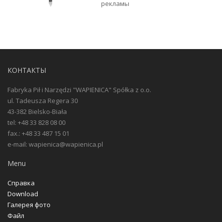
рекламы
КОНТАКТЫ
Fabryka Pił i Narzędzi "WAPIENICA" Spółka z o.o.
ul. Tadeusza Regera 30
43-382 Bielsko-Biała
tel: +48 33 828 08 00
fax.: +48 33 487 15 01
e-mail: wapienica@wapienica.pl
Menu
Справка
Download
Галерея фото
Файл