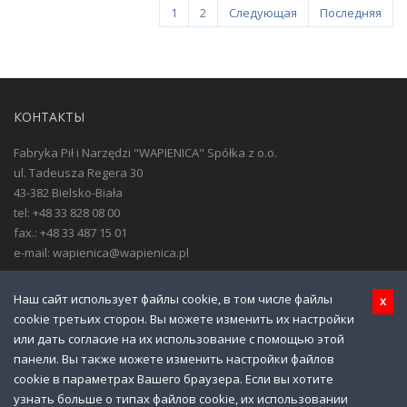
1
2
Следующая
Последняя
КОНТАКТЫ
Fabryka Pił i Narzędzi "WAPIENICA" Spółka z o.o.
ul. Tadeusza Regera 30
43-382 Bielsko-Biała
tel: +48 33 828 08 00
fax.: +48 33 487 15 01
e-mail: wapienica@wapienica.pl
Menu
Наш сайт использует файлы cookie, в том числе файлы
x
cookie третьих сторон. Вы можете изменить их настройки
Справка
или дать согласие на их использование с помощью этой
Download
панели. Вы также можете изменить настройки файлов
Галерея фото
cookie в параметрах Вашего браузера. Если вы хотите
Файл
узнать больше о типах файлов cookie, их использовании
Политика конфиденциальности