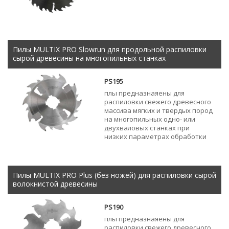
Пилы MULTIX PRO Slowrun для продольной распиловки
сырой древесины на многопильных станках
PS195
плы предназнаяены для
распиловки свежего древесного
массива мягких и твердых пород
на многопильных одно- или
двухваловых станках при
низких параметрах обработки
Пилы MULTIX PRO Plus (без ножей) для распиловки сырой
волокнистой древесины
PS190
плы предназнаяены для
распиловки свежего древесного