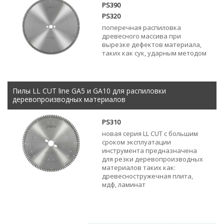
PS390
PS320
поперечная распиловка
древесного массива при
вырезке дефектов материала,
таких как сук, ударным методом
Пилы LL CUT line GA5 и GA10 для распиловки
деревопроизводных материалов
PS310
новая серия LL CUT с большим
сроком эксплуатации
инструмента предназначена
для резки деревопроизводных
материалов таких как:
древесностружечная плита,
мдф, ламинат