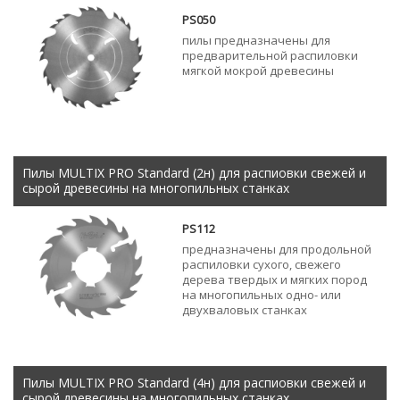
PS050
пилы предназначены для
предварительной распиловки
мягкой мокрой древесины
Пилы MULTIX PRO Standard (2н) для распиовки свежей и
сырой древесины на многопильных станках
PS112
предназначены для продольной
распиловки сухого, свежего
дерева твердых и мягких пород
на многопильных одно- или
двухваловых станках
Пилы MULTIX PRO Standard (4н) для распиовки свежей и
сырой древесины на многопильных станках