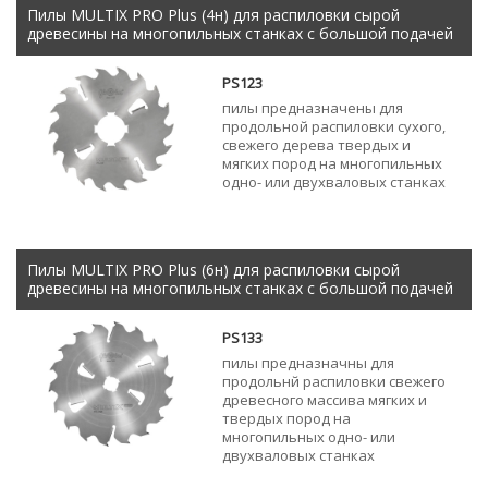
Пилы MULTIX PRO Plus (4н) для распиловки сырой
древесины на многопильных станках с большой подачей
PS123
пилы предназначены для
продольной распиловки сухого,
свежего дерева твердых и
мягких пород на многопильных
одно- или двухваловых станках
Пилы MULTIX PRO Plus (6н) для распиловки сырой
древесины на многопильных станках с большой подачей
PS133
пилы предназначны для
продольнй распиловки свежего
древесного массива мягких и
твердых пород на
многопильных одно- или
двухваловых станках