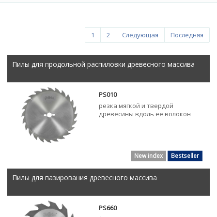
1
2
Следующая
Последняя
Пилы для продольной распиловки древесного массива
PS010
резка мягкой и твердой
древесины вдоль ее волокон
New index
Bestseller
Пилы для пазирования древесного массива
PS660